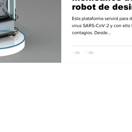
robot de des
luz UV para 
Esta plataforma servirá para 
público
virus SARS-CoV-2 y con ello 
contagios. Desde...
 prohibida la reproducción
+52 1 55 29 60 1
ualquier contenido o imagen de
laidetec@gmail.c
 LAIDETEC.
Cda. Mar Negro 6,