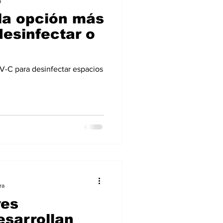
a
 la opción más
desinfectar o
 UV-C para desinfectar espacios
ra
es
sarrollan