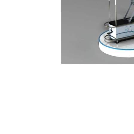
2019 © Powered by LAIDETEC. Queda
y/o distribución total o parcial de c
la web salvo autorización expresa de
CONSULTAR AVISO DE PRIVACIDAD