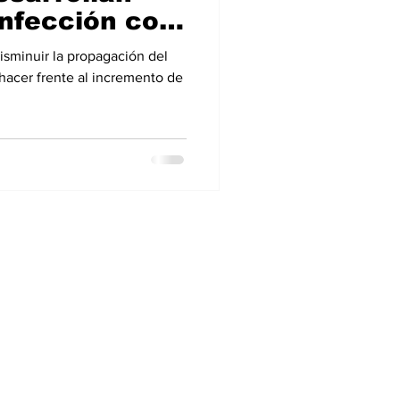
infección con
transporte
disminuir la propagación del
hacer frente al incremento de
7 51
om
 Col. Popotla, CDMX, México, C.P. 11410