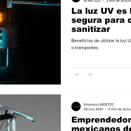
16 feb 2021
2 min de lectur
La luz UV es
segura para 
sanitizar
Beneficios de utilizar la luz
o transportes
Empresa LAIDETEC
26 ene 2021
4 min de lectu
Emprendedor
mexicanos de